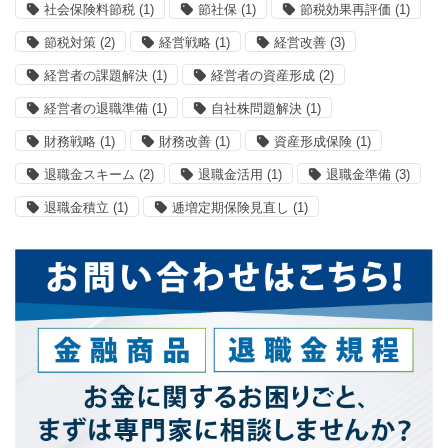
社会保険料節税
(1)
節社保
(1)
節税効果再評価
(1)
節税対策
(2)
経営戦略
(1)
経営改善
(3)
経営者の課題解決
(1)
経営者の資産形成
(2)
経営者の退職準備
(1)
自社株問題解決
(1)
財務戦略
(1)
財務改善
(1)
資産形成保険
(1)
退職金スキーム
(2)
退職金活用
(1)
退職金準備
(3)
退職金積立
(1)
逓増定期保険見直し
(1)