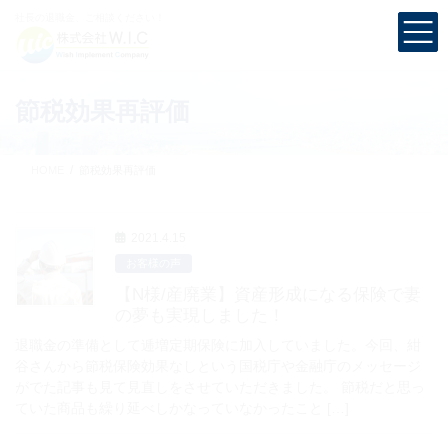
コ
ナ
社長の退職金、
ご相談ください！
ン
ビ
テ
ゲ
ン
ー
ツ
シ
節税効果再評価
へ
ョ
ス
ン
キ
に
HOME
節税効果再評価
ッ
移
プ
動
2021.4.15
お客様の声
【N様/産廃業】資産形成になる保険で妻
の夢も実現しました！
退職金の準備として逓増定期保険に加入していました。今回、紺
谷さんから節税保険効果なしという国税庁や金融庁のメッセージ
がでた記事も見て見直しをさせていただきました。 節税だと思っ
ていた商品も繰り延べしかなっていなかったこと […]