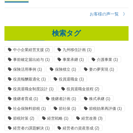
お客様の声一覧 》
検索タグ
中小企業経営支援
(2)
九州移住計画
(1)
事前確定届出給与
(1)
事業承継
(1)
介護事業
(1)
保険活用事例
(1)
保険積立
(1)
妻の夢実現
(1)
役員報酬最適化
(1)
役員退職金
(1)
役員退職金制度設計
(1)
役員退職金規程
(2)
後継者育成
(1)
後継者計画
(1)
株式承継
(1)
社会保険料節税
(1)
節社保
(1)
節税効果再評価
(1)
節税対策
(2)
経営戦略
(1)
経営改善
(3)
経営者の課題解決
(1)
経営者の資産形成
(2)