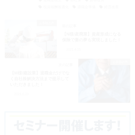
退職金積立
節社保
財務改善
役員報酬最適化
退職金準備
経営改善
お客様の声
前の記事
【N様/産廃業】資産形成になる
保険で妻の夢も実現しました！
2021.4.15
お客様の声
次の記事
【M様/建設業】退職金だけでな
く自社株解決方法まで提示して
いただきました！
2021.6.23