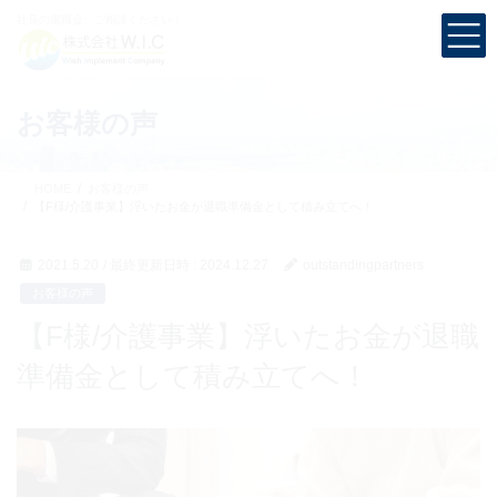
コ
ナ
社長の退職金、
ご相談ください！
ン
ビ
テ
ゲ
ン
ー
ツ
シ
お客様の声
へ
ョ
ス
ン
キ
に
HOME
お客様の声
ッ
移
【F様/介護事業】浮いたお金が退職準備金として積み立てへ！
プ
動
2021.5.20
/ 最終更新日時 :
2024.12.27
outstandingpartners
お客様の声
【F様/介護事業】浮いたお金が退職
準備金として積み立てへ！