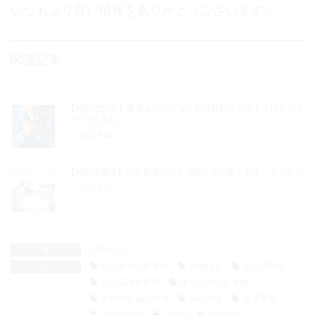
いつもより良い情報をありがとうございます。
関連記事
【M様/建設業】退職金だけでなく自社株解決方法まで提示して
いただきました！
2021.6.23
【N様/産廃業】資産形成になる保険で妻の夢も実現しました！
2021.4.15
お客様の声
カテゴリー
経営者の資産形成
保険積立
役員退職金
タグ
社会保険料節税
中小企業経営支援
事前確定届出給与
節税対策
介護事業